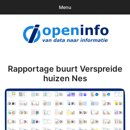
Menu
0
items
Downloads
openinfo.nl
Contact
Inloggen
Rapportage buurt Verspreide
huizen Nes