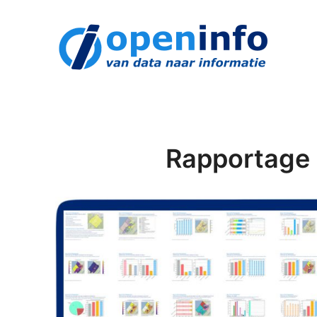
openinfo.nl
Download een schat aan informatie!
Rapportage 