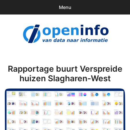
Menu
0
items
Downloads
openinfo.nl
Contact
Inloggen
Rapportage buurt Verspreide
huizen Slagharen-West