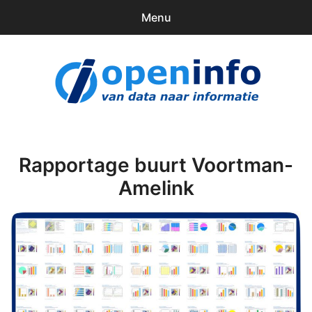
Menu
0
items
Downloads
openinfo.nl
Contact
Inloggen
Rapportage buurt Voortman-
Amelink