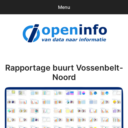
Menu
0
items
Downloads
openinfo.nl
Contact
Inloggen
Rapportage buurt Vossenbelt-
Noord