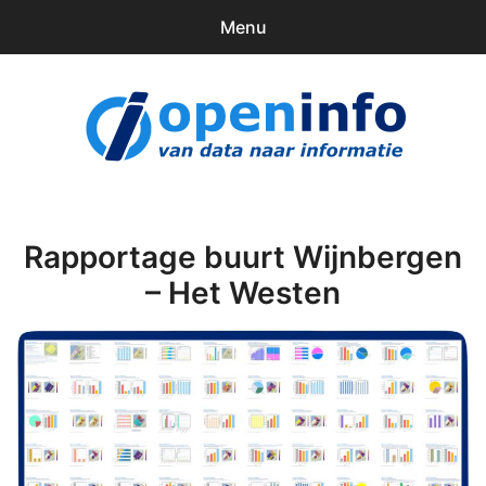
Menu
0
items
Downloads
openinfo.nl
Contact
Inloggen
Rapportage buurt Wijnbergen
– Het Westen