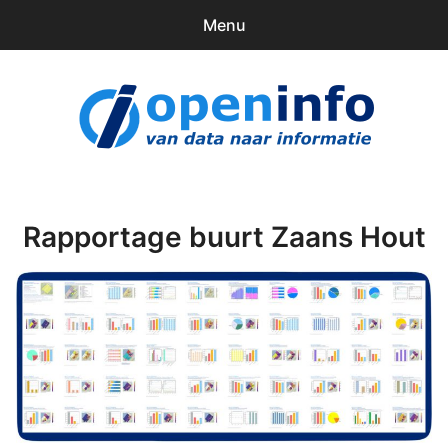
Menu
0
items
Downloads
openinfo.nl
Contact
Inloggen
Rapportage buurt Zaans Hout