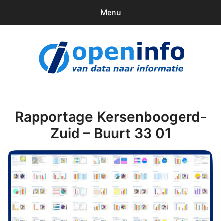
Menu
0
items
Downloads
openinfo.nl
Contact
Inloggen
Rapportage Kersenboogerd-
Zuid – Buurt 33 01