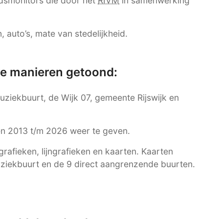
dsmonitors die door het
RIVM
in samenwerking
 auto’s, mate van stedelijkheid.
re manieren getoond:
Muziekbuurt, de Wijk 07, gemeente Rijswijk en
ren 2013 t/m 2026 weer te geven.
afieken, lijngrafieken en kaarten. Kaarten
uziekbuurt en de 9 direct aangrenzende buurten.