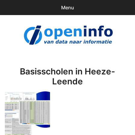
Menu
0
items
Downloads
openinfo.nl
Contact
Inloggen
Basisscholen in Heeze-
Leende