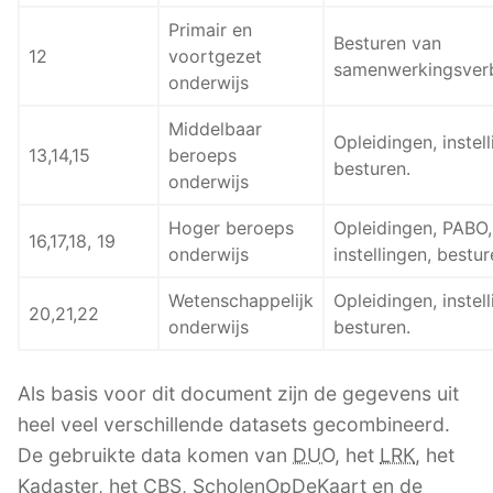
Primair en
Besturen van
12
voortgezet
samenwerkingsver
onderwijs
Middelbaar
Opleidingen, instell
13,14,15
beroeps
besturen.
onderwijs
Hoger beroeps
Opleidingen, PABO,
16,17,18, 19
onderwijs
instellingen, bestur
Wetenschappelijk
Opleidingen, instell
20,21,22
onderwijs
besturen.
Als basis voor dit document zijn de gegevens uit
heel veel verschillende datasets gecombineerd.
De gebruikte data komen van
DUO
, het
LRK
, het
Kadaster, het
CBS
, ScholenOpDeKaart en de