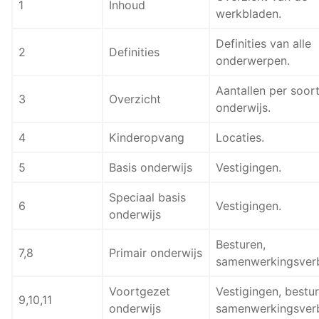
1
Inhoud
werkbladen.
Definities van alle
2
Definities
onderwerpen.
Aantallen per soor
3
Overzicht
onderwijs.
4
Kinderopvang
Locaties.
5
Basis onderwijs
Vestigingen.
Speciaal basis
6
Vestigingen.
onderwijs
Besturen,
7,8
Primair onderwijs
samenwerkingsver
Voortgezet
Vestigingen, bestur
9,10,11
onderwijs
samenwerkingsver