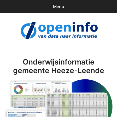
Menu
0
items
Downloads
openinfo.nl
Contact
Inloggen
Onderwijsinformatie
gemeente Heeze-Leende