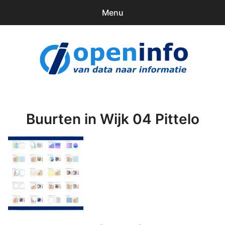
Menu
0
items
Downloads
openinfo.nl
Contact
Inloggen
Buurten in Wijk 04 Pittelo