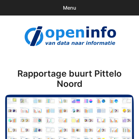
Menu
0
items
Downloads
openinfo.nl
Contact
Inloggen
Rapportage buurt Pittelo
Noord