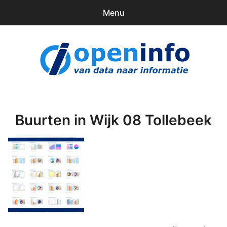
Menu
0
items
Downloads
openinfo.nl
Contact
Inloggen
Buurten in Wijk 08 Tollebeek