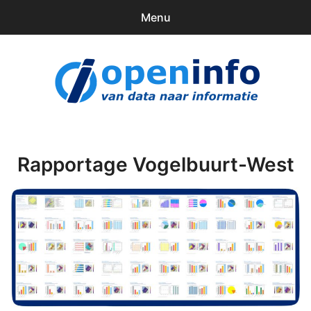
Menu
0
items
Downloads
openinfo.nl
Contact
Inloggen
Rapportage Vogelbuurt-West