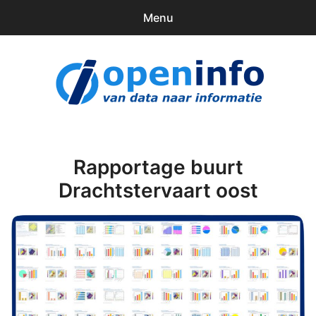
Menu
0
items
Downloads
openinfo.nl
Contact
Inloggen
Rapportage buurt
Drachtstervaart oost