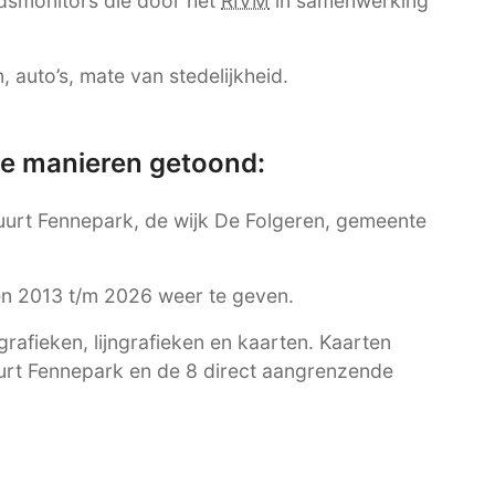
dsmonitors die door het
RIVM
in samenwerking
 auto’s, mate van stedelijkheid.
re manieren getoond:
buurt Fennepark, de wijk De Folgeren, gemeente
ren 2013 t/m 2026 weer te geven.
afieken, lijngrafieken en kaarten. Kaarten
uurt Fennepark en de 8 direct aangrenzende