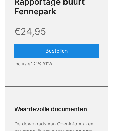
Rapportage buurt
Fennepark
€24,95
Bestellen
Inclusief 21% BTW
Waardevolle documenten
De downloads van OpenInfo maken
het mogelijk om direct met de data