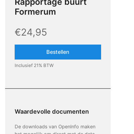
Rapportage buurt
Formerum
€24,95
Bestellen
Inclusief 21% BTW
Waardevolle documenten
De downloads van OpenInfo maken
het mogelijk om direct met de data