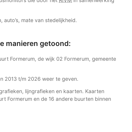
dsmonitors die door het
RIVM
in samenwerking
 auto’s, mate van stedelijkheid.
re manieren getoond:
 buurt Formerum, de wijk 02 Formerum, gemeente
ren 2013 t/m 2026 weer te geven.
afieken, lijngrafieken en kaarten. Kaarten
uurt Formerum en de 16 andere buurten binnen