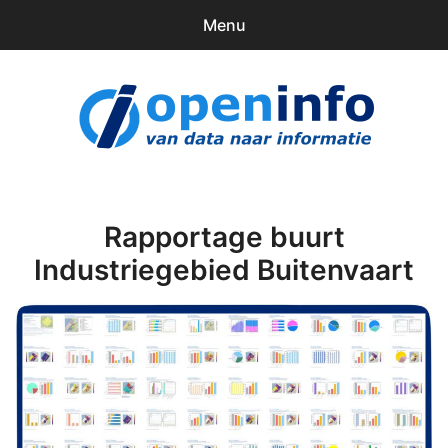
Menu
0
items
Downloads
openinfo.nl
Contact
Inloggen
Rapportage buurt
Industriegebied Buitenvaart