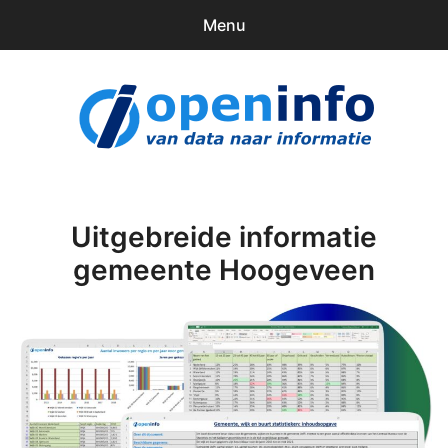
Menu
0
items
Downloads
openinfo.nl
Contact
Inloggen
Uitgebreide informatie
gemeente Hoogeveen