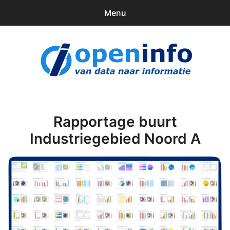
Menu
0
items
Downloads
openinfo.nl
Contact
Inloggen
Rapportage buurt
Industriegebied Noord A