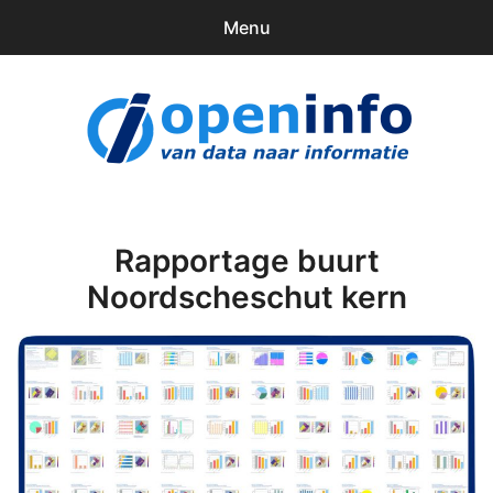
Menu
0
items
Downloads
openinfo.nl
Contact
Inloggen
Rapportage buurt
Noordscheschut kern