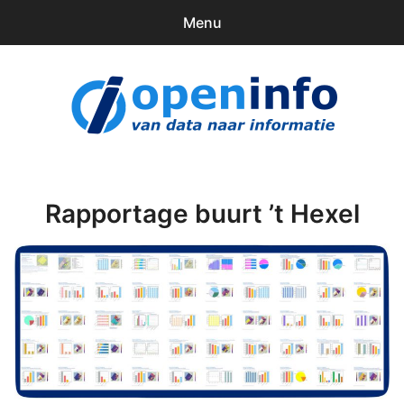
Menu
0
items
Downloads
openinfo.nl
Contact
Inloggen
Rapportage buurt ’t Hexel