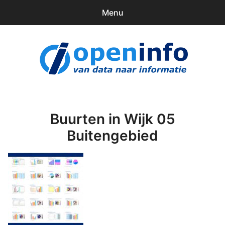
Menu
0
items
Downloads
openinfo.nl
Contact
Inloggen
Buurten in Wijk 05
Buitengebied