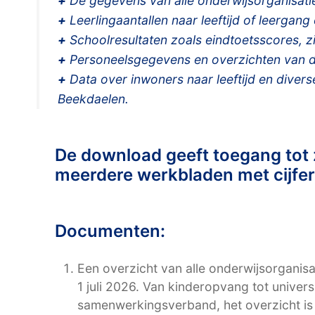
+
De gegevens van alle onderwijsorganisaties
+
Leerlingaantallen naar leeftijd of leergan
+
Schoolresultaten zoals eindtoetsscores, zi
+
Personeelsgegevens en overzichten van de
+
Data over inwoners naar leeftijd en divers
Beekdaelen.
De download geeft toegang to
meerdere werkbladen met cijfers
Documenten:
Een overzicht van alle onderwijsorganisa
1 juli 2026. Van kinderopvang tot universi
samenwerkingsverband, het overzicht is