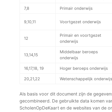
7,8
Primair onderwijs
9,10,11
Voortgezet onderwijs
Primair en voortgezet
12
onderwijs
Middelbaar beroeps
13,14,15
onderwijs
16,17,18, 19
Hoger beroeps onderwijs
20,21,22
Wetenschappelijk onderwij
Als basis voor dit document zijn de gegevens
gecombineerd. De gebruikte data komen v
ScholenOpDeKaart en de websites van de ond