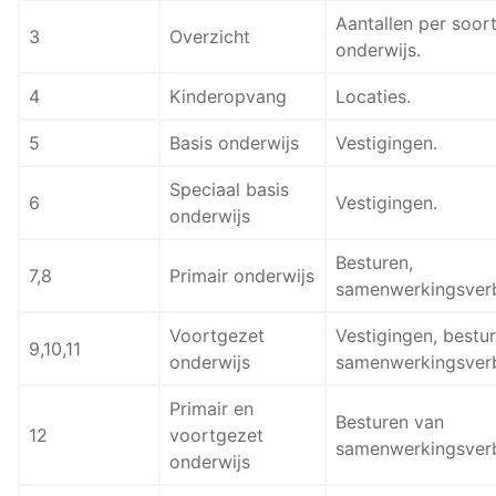
Aantallen per soor
3
Overzicht
onderwijs.
4
Kinderopvang
Locaties.
5
Basis onderwijs
Vestigingen.
Speciaal basis
6
Vestigingen.
onderwijs
Besturen,
7,8
Primair onderwijs
samenwerkingsver
Voortgezet
Vestigingen, bestur
9,10,11
onderwijs
samenwerkingsver
Primair en
Besturen van
12
voortgezet
samenwerkingsver
onderwijs