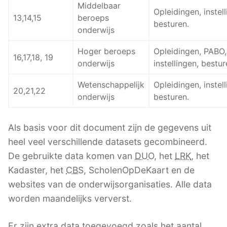
Middelbaar
Opleidingen, instell
13,14,15
beroeps
besturen.
onderwijs
Hoger beroeps
Opleidingen, PABO,
16,17,18, 19
onderwijs
instellingen, bestur
Wetenschappelijk
Opleidingen, instell
20,21,22
onderwijs
besturen.
Als basis voor dit document zijn de gegevens uit
heel veel verschillende datasets gecombineerd.
De gebruikte data komen van
DUO
, het
LRK
, het
Kadaster, het
CBS
, ScholenOpDeKaart en de
websites van de onderwijsorganisaties. Alle data
worden maandelijks ververst.
Er zijn extra data toegevoegd zoals het aantal