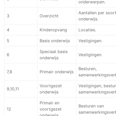
onderwerpen.
Aantallen per soor
3
Overzicht
onderwijs.
4
Kinderopvang
Locaties.
5
Basis onderwijs
Vestigingen.
Speciaal basis
6
Vestigingen.
onderwijs
Besturen,
7,8
Primair onderwijs
samenwerkingsver
Voortgezet
Vestigingen, bestur
9,10,11
onderwijs
samenwerkingsver
Primair en
Besturen van
12
voortgezet
samenwerkingsver
onderwijs