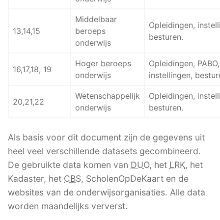
Middelbaar
Opleidingen, instell
13,14,15
beroeps
besturen.
onderwijs
Hoger beroeps
Opleidingen, PABO,
16,17,18, 19
onderwijs
instellingen, bestur
Wetenschappelijk
Opleidingen, instell
20,21,22
onderwijs
besturen.
Als basis voor dit document zijn de gegevens uit
heel veel verschillende datasets gecombineerd.
De gebruikte data komen van
DUO
, het
LRK
, het
Kadaster, het
CBS
, ScholenOpDeKaart en de
websites van de onderwijsorganisaties. Alle data
worden maandelijks ververst.