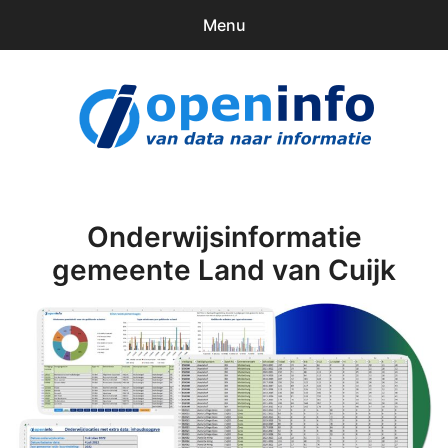
Menu
0
items
Downloads
openinfo.nl
Contact
Inloggen
Onderwijsinformatie
gemeente Land van Cuijk