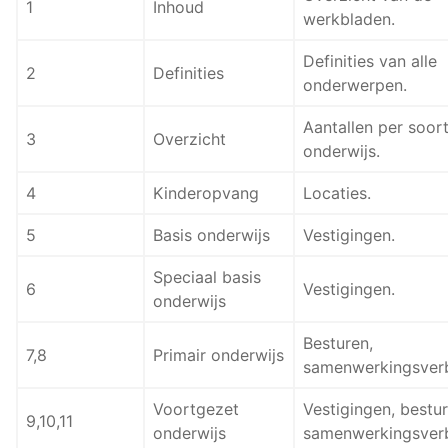
1
Inhoud
werkbladen.
Definities van alle
2
Definities
onderwerpen.
Aantallen per soor
3
Overzicht
onderwijs.
4
Kinderopvang
Locaties.
5
Basis onderwijs
Vestigingen.
Speciaal basis
6
Vestigingen.
onderwijs
Besturen,
7,8
Primair onderwijs
samenwerkingsver
Voortgezet
Vestigingen, bestur
9,10,11
onderwijs
samenwerkingsver