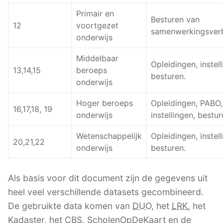
Primair en
Besturen van
12
voortgezet
samenwerkingsver
onderwijs
Middelbaar
Opleidingen, instell
13,14,15
beroeps
besturen.
onderwijs
Hoger beroeps
Opleidingen, PABO,
16,17,18, 19
onderwijs
instellingen, bestur
Wetenschappelijk
Opleidingen, instell
20,21,22
onderwijs
besturen.
Als basis voor dit document zijn de gegevens uit
heel veel verschillende datasets gecombineerd.
De gebruikte data komen van
DUO
, het
LRK
, het
Kadaster, het
CBS
, ScholenOpDeKaart en de