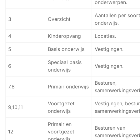
onderwerpen.
Aantallen per soor
3
Overzicht
onderwijs.
4
Kinderopvang
Locaties.
5
Basis onderwijs
Vestigingen.
Speciaal basis
6
Vestigingen.
onderwijs
Besturen,
7,8
Primair onderwijs
samenwerkingsver
Voortgezet
Vestigingen, bestur
9,10,11
onderwijs
samenwerkingsver
Primair en
Besturen van
12
voortgezet
samenwerkingsver
onderwijs