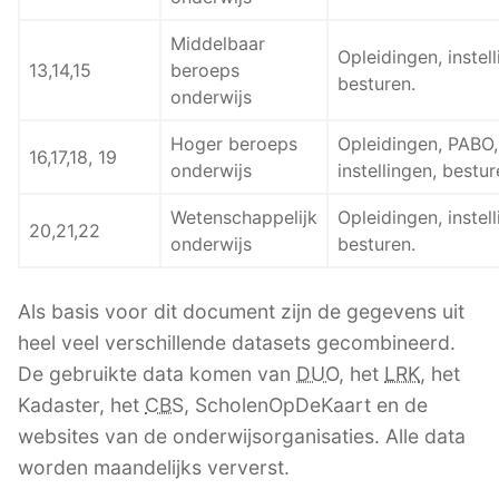
Middelbaar
Opleidingen, instell
13,14,15
beroeps
besturen.
onderwijs
Hoger beroeps
Opleidingen, PABO,
16,17,18, 19
onderwijs
instellingen, bestur
Wetenschappelijk
Opleidingen, instell
20,21,22
onderwijs
besturen.
Als basis voor dit document zijn de gegevens uit
heel veel verschillende datasets gecombineerd.
De gebruikte data komen van
DUO
, het
LRK
, het
Kadaster, het
CBS
, ScholenOpDeKaart en de
websites van de onderwijsorganisaties. Alle data
worden maandelijks ververst.