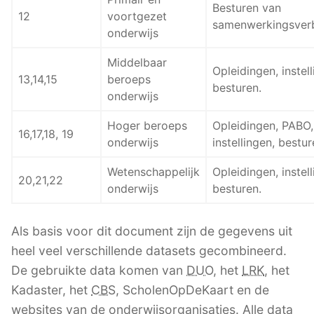
Besturen van
12
voortgezet
samenwerkingsver
onderwijs
Middelbaar
Opleidingen, instell
13,14,15
beroeps
besturen.
onderwijs
Hoger beroeps
Opleidingen, PABO,
16,17,18, 19
onderwijs
instellingen, bestur
Wetenschappelijk
Opleidingen, instell
20,21,22
onderwijs
besturen.
Als basis voor dit document zijn de gegevens uit
heel veel verschillende datasets gecombineerd.
De gebruikte data komen van
DUO
, het
LRK
, het
Kadaster, het
CBS
, ScholenOpDeKaart en de
websites van de onderwijsorganisaties. Alle data