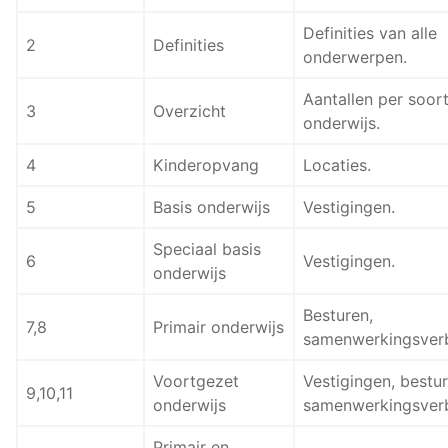
Definities van alle
2
Definities
onderwerpen.
Aantallen per soor
3
Overzicht
onderwijs.
4
Kinderopvang
Locaties.
5
Basis onderwijs
Vestigingen.
Speciaal basis
6
Vestigingen.
onderwijs
Besturen,
7,8
Primair onderwijs
samenwerkingsver
Voortgezet
Vestigingen, bestur
9,10,11
onderwijs
samenwerkingsver
Primair en