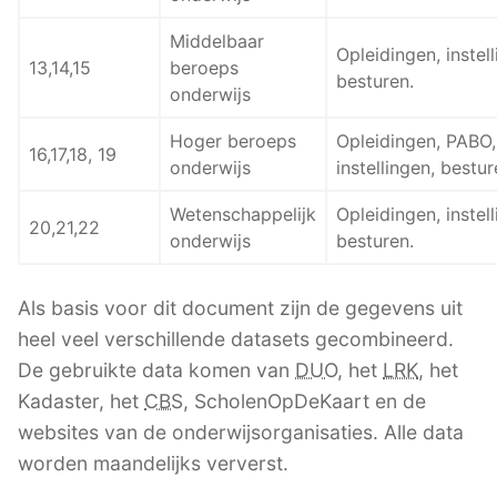
Middelbaar
Opleidingen, instell
13,14,15
beroeps
besturen.
onderwijs
Hoger beroeps
Opleidingen, PABO,
16,17,18, 19
onderwijs
instellingen, bestur
Wetenschappelijk
Opleidingen, instell
20,21,22
onderwijs
besturen.
Als basis voor dit document zijn de gegevens uit
heel veel verschillende datasets gecombineerd.
De gebruikte data komen van
DUO
, het
LRK
, het
Kadaster, het
CBS
, ScholenOpDeKaart en de
websites van de onderwijsorganisaties. Alle data
worden maandelijks ververst.