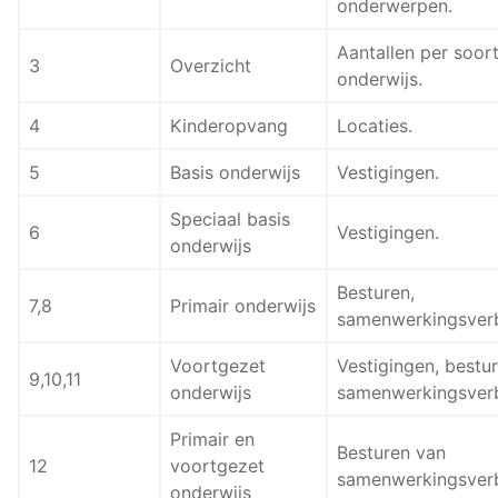
onderwerpen.
Aantallen per soor
3
Overzicht
onderwijs.
4
Kinderopvang
Locaties.
5
Basis onderwijs
Vestigingen.
Speciaal basis
6
Vestigingen.
onderwijs
Besturen,
7,8
Primair onderwijs
samenwerkingsver
Voortgezet
Vestigingen, bestur
9,10,11
onderwijs
samenwerkingsver
Primair en
Besturen van
12
voortgezet
samenwerkingsver
onderwijs