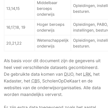
Middelbaar
Opleidingen, instell
13,14,15
beroeps
besturen.
onderwijs
Hoger beroeps
Opleidingen, PABO,
16,17,18, 19
onderwijs
instellingen, bestur
Wetenschappelijk
Opleidingen, instell
20,21,22
onderwijs
besturen.
Als basis voor dit document zijn de gegevens uit
heel veel verschillende datasets gecombineerd.
De gebruikte data komen van
DUO
, het
LRK
, het
Kadaster, het
CBS
, ScholenOpDeKaart en de
websites van de onderwijsorganisaties. Alle data
worden maandelijks ververst.
Er zijn extra data toegevoegd zoals het aantal