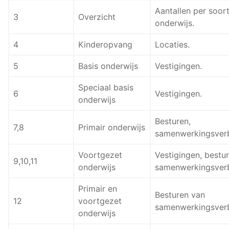
Aantallen per soor
3
Overzicht
onderwijs.
4
Kinderopvang
Locaties.
5
Basis onderwijs
Vestigingen.
Speciaal basis
6
Vestigingen.
onderwijs
Besturen,
7,8
Primair onderwijs
samenwerkingsver
Voortgezet
Vestigingen, bestur
9,10,11
onderwijs
samenwerkingsver
Primair en
Besturen van
12
voortgezet
samenwerkingsver
onderwijs