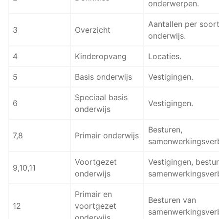
onderwerpen.
Aantallen per soor
3
Overzicht
onderwijs.
4
Kinderopvang
Locaties.
5
Basis onderwijs
Vestigingen.
Speciaal basis
6
Vestigingen.
onderwijs
Besturen,
7,8
Primair onderwijs
samenwerkingsver
Voortgezet
Vestigingen, bestur
9,10,11
onderwijs
samenwerkingsver
Primair en
Besturen van
12
voortgezet
samenwerkingsver
onderwijs