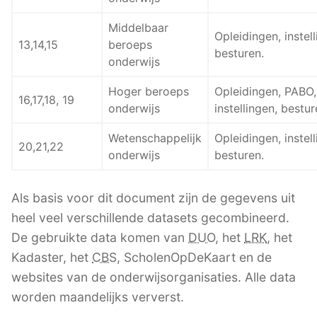
Middelbaar
Opleidingen, instell
13,14,15
beroeps
besturen.
onderwijs
Hoger beroeps
Opleidingen, PABO,
16,17,18, 19
onderwijs
instellingen, bestur
Wetenschappelijk
Opleidingen, instell
20,21,22
onderwijs
besturen.
Als basis voor dit document zijn de gegevens uit
heel veel verschillende datasets gecombineerd.
De gebruikte data komen van
DUO
, het
LRK
, het
Kadaster, het
CBS
, ScholenOpDeKaart en de
websites van de onderwijsorganisaties. Alle data
worden maandelijks ververst.