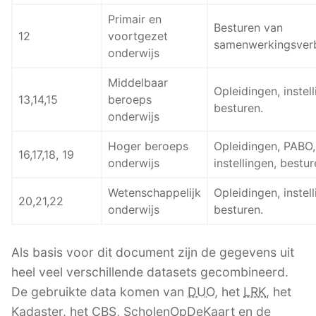
Primair en
Besturen van
12
voortgezet
samenwerkingsver
onderwijs
Middelbaar
Opleidingen, instell
13,14,15
beroeps
besturen.
onderwijs
Hoger beroeps
Opleidingen, PABO,
16,17,18, 19
onderwijs
instellingen, bestur
Wetenschappelijk
Opleidingen, instell
20,21,22
onderwijs
besturen.
Als basis voor dit document zijn de gegevens uit
heel veel verschillende datasets gecombineerd.
De gebruikte data komen van
DUO
, het
LRK
, het
Kadaster, het
CBS
, ScholenOpDeKaart en de