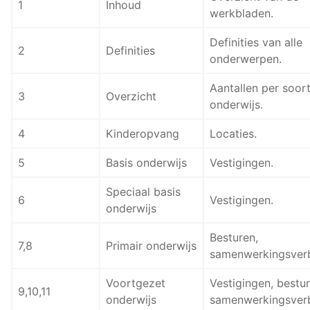
1
Inhoud
werkbladen.
Definities van alle
2
Definities
onderwerpen.
Aantallen per soor
3
Overzicht
onderwijs.
4
Kinderopvang
Locaties.
5
Basis onderwijs
Vestigingen.
Speciaal basis
6
Vestigingen.
onderwijs
Besturen,
7,8
Primair onderwijs
samenwerkingsver
Voortgezet
Vestigingen, bestur
9,10,11
onderwijs
samenwerkingsver