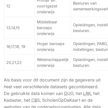
Primair en
Besturen van
12
voortgezet
samenwerkingsver
onderwijs
Middelbaar
Opleidingen, instell
13,14,15
beroeps
besturen.
onderwijs
Hoger beroeps
Opleidingen, PABO,
16,17,18, 19
onderwijs
instellingen, bestur
Wetenschappelijk
Opleidingen, instell
20,21,22
onderwijs
besturen.
Als basis voor dit document zijn de gegevens uit
heel veel verschillende datasets gecombineerd.
De gebruikte data komen van
DUO
, het
LRK
, het
Kadaster, het
CBS
, ScholenOpDeKaart en de
websites van de onderwijsorganisaties. Alle data