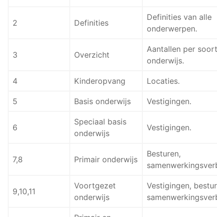
Definities van alle
2
Definities
onderwerpen.
Aantallen per soor
3
Overzicht
onderwijs.
4
Kinderopvang
Locaties.
5
Basis onderwijs
Vestigingen.
Speciaal basis
6
Vestigingen.
onderwijs
Besturen,
7,8
Primair onderwijs
samenwerkingsver
Voortgezet
Vestigingen, bestur
9,10,11
onderwijs
samenwerkingsver