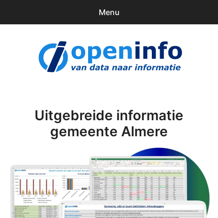
Menu
0
items
Downloads
openinfo.nl
Contact
Inloggen
Uitgebreide informatie
gemeente Almere