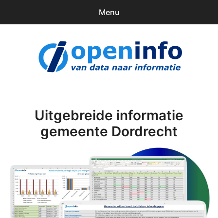
Menu
0
items
Downloads
openinfo.nl
Contact
Inloggen
Uitgebreide informatie
gemeente Dordrecht