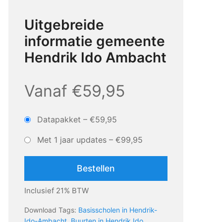
Uitgebreide
informatie gemeente
Hendrik Ido Ambacht
Vanaf €59,95
Datapakket
–
€59,95
Met 1 jaar updates
–
€99,95
Bestellen
Inclusief 21% BTW
Download Tags:
Basisscholen in Hendrik-
Ido-Ambacht
,
Buurten in Hendrik Ido