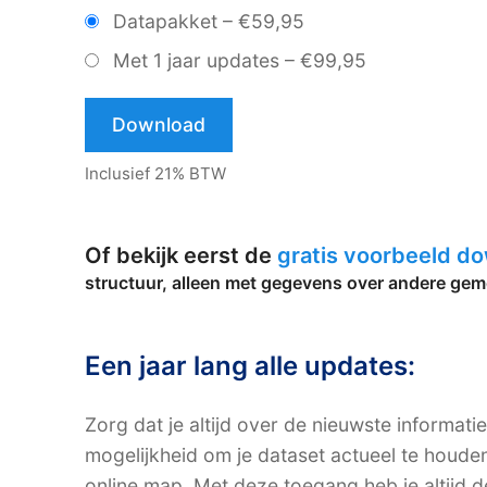
Datapakket
–
€59,95
Met 1 jaar updates
–
€99,95
Download
Inclusief 21% BTW
Of bekijk eerst de
gratis voorbeeld d
structuur, alleen met gegevens over andere gem
Een jaar lang alle updates:
Zorg dat je altijd over de nieuwste informati
mogelijkheid om je dataset actueel te houde
online map. Met deze toegang heb je altijd