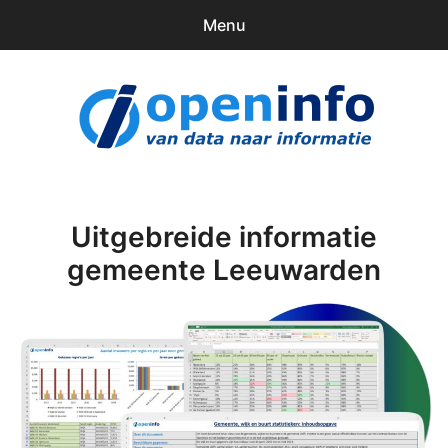
Menu
0
items
Downloads
openinfo.nl
Contact
Inloggen
Uitgebreide informatie
gemeente Leeuwarden