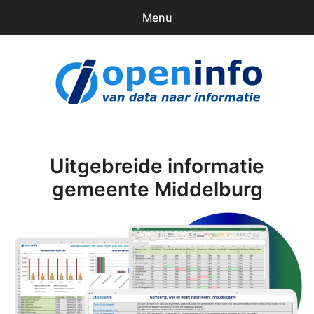
Menu
0
items
Downloads
openinfo.nl
Contact
Inloggen
Uitgebreide informatie
gemeente Middelburg