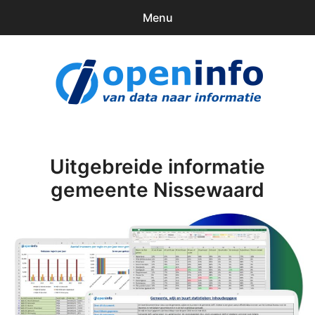
Menu
0
items
Downloads
openinfo.nl
Contact
Inloggen
Uitgebreide informatie
gemeente Nissewaard