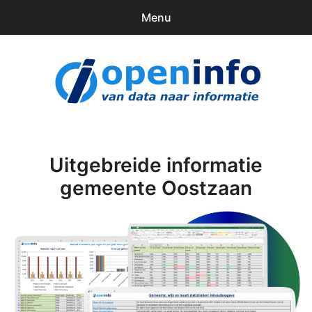
Menu
0
items
Downloads
openinfo.nl
Contact
Inloggen
Uitgebreide informatie
gemeente Oostzaan