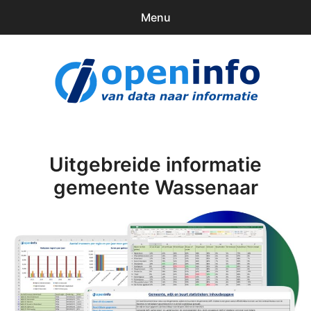
Menu
0
items
Downloads
openinfo.nl
Contact
Inloggen
Uitgebreide informatie
gemeente Wassenaar