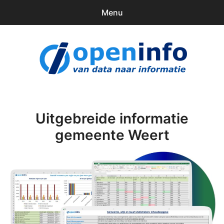
Menu
0
items
Downloads
openinfo.nl
Contact
Inloggen
Uitgebreide informatie
gemeente Weert