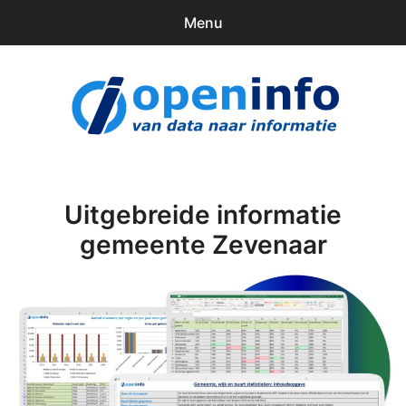
Menu
0
items
Downloads
openinfo.nl
Contact
Inloggen
Uitgebreide informatie
gemeente Zevenaar