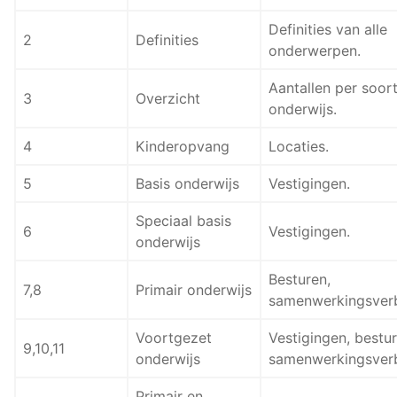
Definities van alle
2
Definities
onderwerpen.
Aantallen per soor
3
Overzicht
onderwijs.
4
Kinderopvang
Locaties.
5
Basis onderwijs
Vestigingen.
Speciaal basis
6
Vestigingen.
onderwijs
Besturen,
7,8
Primair onderwijs
samenwerkingsver
Voortgezet
Vestigingen, bestur
9,10,11
onderwijs
samenwerkingsver
Primair en