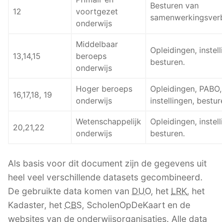
Besturen van
12
voortgezet
samenwerkingsver
onderwijs
Middelbaar
Opleidingen, instell
13,14,15
beroeps
besturen.
onderwijs
Hoger beroeps
Opleidingen, PABO,
16,17,18, 19
onderwijs
instellingen, bestur
Wetenschappelijk
Opleidingen, instell
20,21,22
onderwijs
besturen.
Als basis voor dit document zijn de gegevens uit
heel veel verschillende datasets gecombineerd.
De gebruikte data komen van
DUO
, het
LRK
, het
Kadaster, het
CBS
, ScholenOpDeKaart en de
websites van de onderwijsorganisaties. Alle data