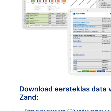
Download eersteklas data 
Zand: