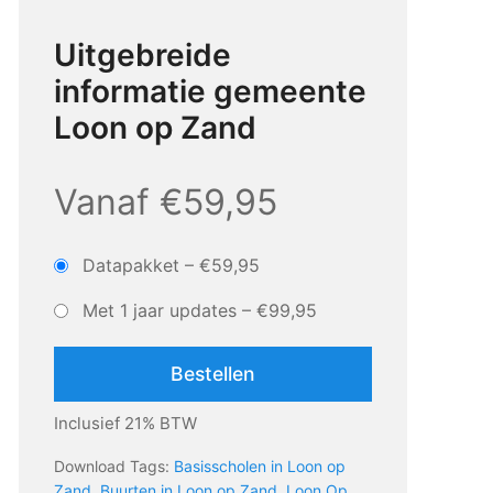
Uitgebreide
informatie gemeente
Loon op Zand
Vanaf €59,95
Datapakket
–
€59,95
Met 1 jaar updates
–
€99,95
Bestellen
Inclusief 21% BTW
Download Tags:
Basisscholen in Loon op
Zand
,
Buurten in Loon op Zand
,
Loon Op